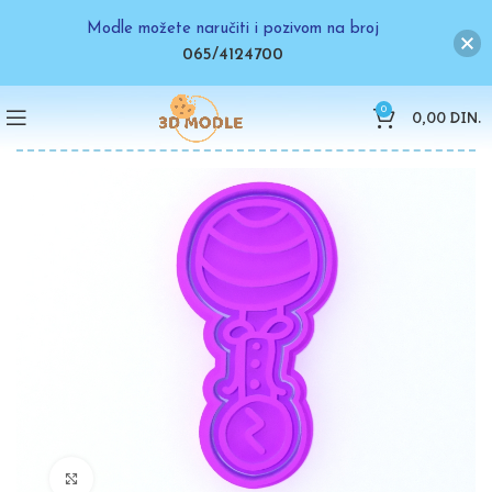
Modle možete naručiti i pozivom na broj
065/4124700
0
0,00
DIN.
Click to enlarge