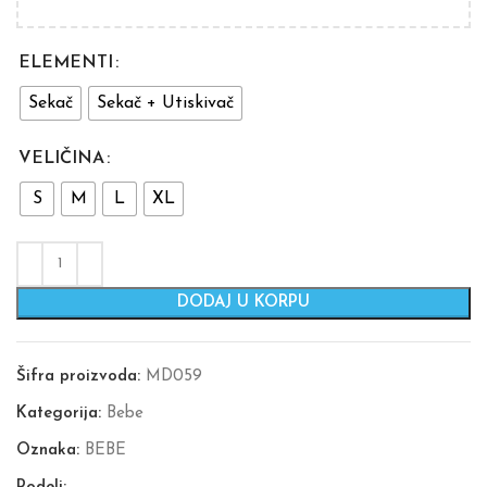
ELEMENTI
Sekač
Sekač + Utiskivač
VELIČINA
S
M
L
XL
DODAJ U KORPU
Šifra proizvoda:
MD059
Kategorija:
Bebe
Oznaka:
BEBE