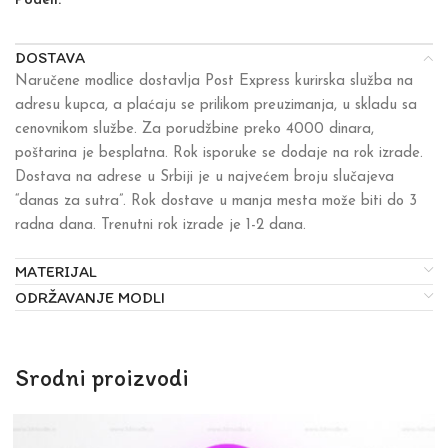
Podeli:
DOSTAVA
Naručene modlice dostavlja Post Express kurirska služba na
adresu kupca, a plaćaju se prilikom preuzimanja, u skladu sa
cenovnikom službe. Za porudžbine preko 4000 dinara,
poštarina je besplatna. Rok isporuke se dodaje na rok izrade.
Dostava na adrese u Srbiji je u najvećem broju slučajeva
“danas za sutra”. Rok dostave u manja mesta može biti do 3
radna dana. Trenutni rok izrade je 1-2 dana.
MATERIJAL
ODRŽAVANJE MODLI
Srodni proizvodi