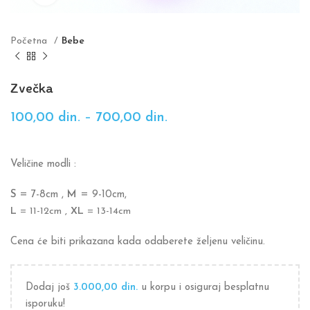
Početna
Bebe
Zvečka
100,00
din.
–
700,00
din.
Veličine modli :
S
= 7-8cm ,
M
= 9-10cm,
L
= 11-12cm ,
XL
= 13-14cm
Cena će biti prikazana kada odaberete željenu veličinu.
Dodaj još
3.000,00
din.
u korpu i osiguraj besplatnu
isporuku!