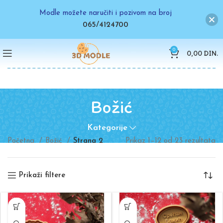
Modle možete naručiti i pozivom na broj
065/4124700
0
0,00
DIN.
Božić
Kategorije
Početna
Božić
Strana 2
Prikaz 1–12 od 23 rezultata
Prikaži filtere