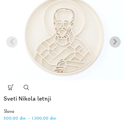
Sveti Nikola letnji
Slava
500,00
din.
–
1.300,00
din.