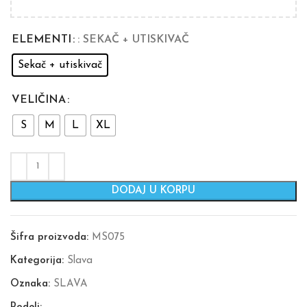
ELEMENTI
: SEKAČ + UTISKIVAČ
Sekač + utiskivač
VELIČINA
S
M
L
XL
DODAJ U KORPU
Šifra proizvoda:
MS075
Kategorija:
Slava
Oznaka:
SLAVA