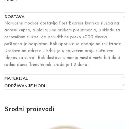
Podeli:
DOSTAVA
Naručene modlice dostavlja Post Express kurirska služba na
adresu kupca, a plaćaju se prilikom preuzimanja, u skladu sa
cenovnikom službe. Za porudžbine preko 4000 dinara,
poštarina je besplatna. Rok isporuke se dodaje na rok izrade.
Dostava na adrese u Srbiji je u najvećem broju slučajeva
“danas za sutra”. Rok dostave u manja mesta može biti do 3
radna dana. Trenutni rok izrade je 1-2 dana.
MATERIJAL
ODRŽAVANJE MODLI
Srodni proizvodi