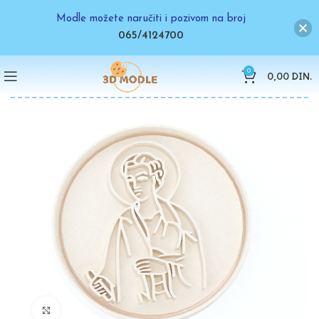
Modle možete naručiti i pozivom na broj
065/4124700
0
0,00
DIN.
Click to enlarge