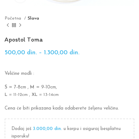
Početna
Slava
Apostol Toma
500,00
din.
–
1.300,00
din.
Veličine modli :
S
= 7-8cm ,
M
= 9-10cm,
L
= 11-12cm ,
XL
= 13-14cm
Cena će biti prikazana kada odaberete željenu veličinu.
Dodaj još
3.000,00
din.
u korpu i osiguraj besplatnu
isporuku!