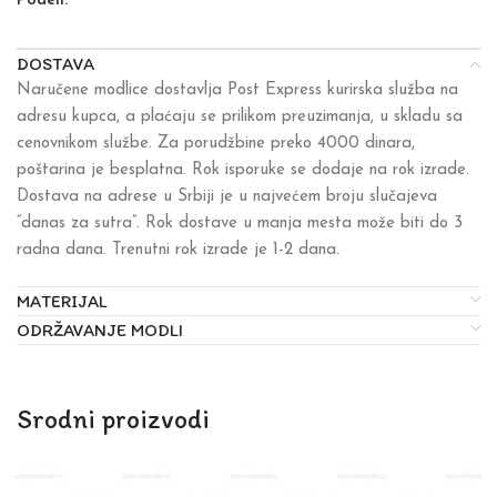
Podeli:
DOSTAVA
Naručene modlice dostavlja Post Express kurirska služba na
adresu kupca, a plaćaju se prilikom preuzimanja, u skladu sa
cenovnikom službe. Za porudžbine preko 4000 dinara,
poštarina je besplatna. Rok isporuke se dodaje na rok izrade.
Dostava na adrese u Srbiji je u najvećem broju slučajeva
“danas za sutra”. Rok dostave u manja mesta može biti do 3
radna dana. Trenutni rok izrade je 1-2 dana.
MATERIJAL
ODRŽAVANJE MODLI
Srodni proizvodi