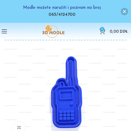
Modle možete naručiti i pozivom na broj
065/4124700
0
0,00
DIN.
Click to enlarge