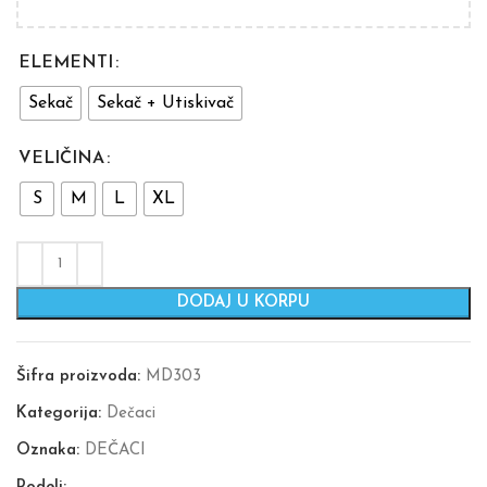
ELEMENTI
Sekač
Sekač + Utiskivač
VELIČINA
S
M
L
XL
DODAJ U KORPU
Šifra proizvoda:
MD303
Kategorija:
Dečaci
Oznaka:
DEČACI