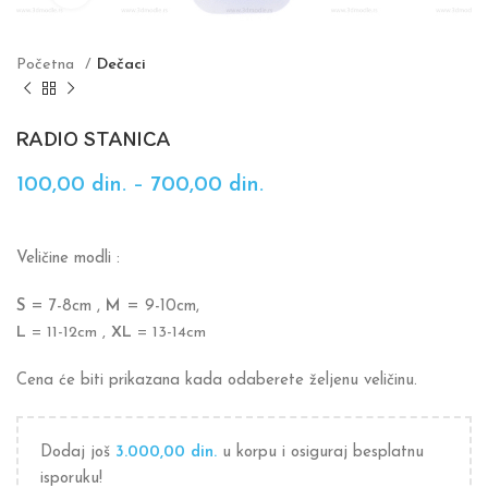
Početna
Dečaci
RADIO STANICA
100,00
din.
–
700,00
din.
Veličine modli :
S
= 7-8cm ,
M
= 9-10cm,
L
= 11-12cm ,
XL
= 13-14cm
Cena će biti prikazana kada odaberete željenu veličinu.
Dodaj još
3.000,00
din.
u korpu i osiguraj besplatnu
isporuku!