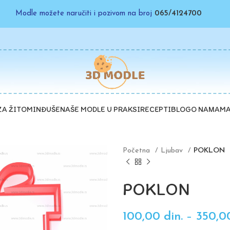
Modle možete naručiti i pozivom na broj
065/4124700
ZA ŽITO
MINĐUŠE
NAŠE MODLE U PRAKSI
RECEPTI
BLOG
O NAMA
MA
Početna
Ljubav
POKLON
POKLON
100,00
din.
–
350,