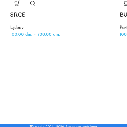
SRCE
B
Ljubav
Par
100,00
din.
–
700,00
din.
10
3D modle
2021 - 2026. Sva prava zadržana.