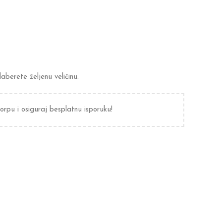
berete željenu veličinu.
orpu i osiguraj besplatnu isporuku!