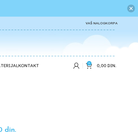
VAŠ NALOG
KORPA
0
0,00
DIN.
TERIJAL
KONTAKT
00
din.