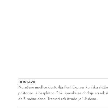
DOSTAVA
Naručene modlice dostavlja Post Express kurirska služb
poštarina je besplatna. Rok isporuke se dodaje na rok 
do 3 radna dana. Trenutni rok izrade je 1-2 dana.