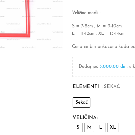
Veličine modli :
S
= 7-8cm ,
M
= 9-10cm,
L
= 11-12cm ,
XL
= 13-14cm
Cena će biti prikazana kada oda
Dodaj još
3.000,00
din.
u k
ELEMENTI
: SEKAČ
Sekač
VELIČINA
S
M
L
XL