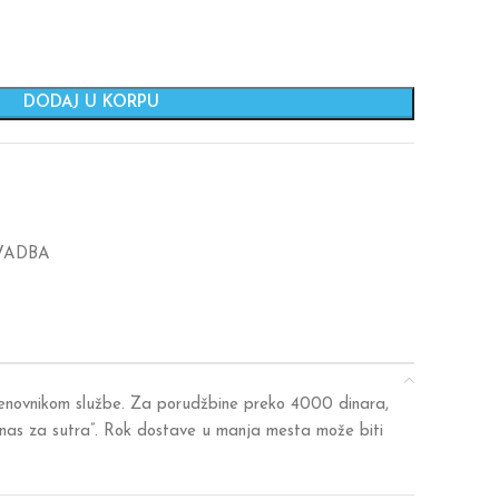
DODAJ U KORPU
VADBA
 cenovnikom službe. Za porudžbine preko 4000 dinara,
anas za sutra”. Rok dostave u manja mesta može biti