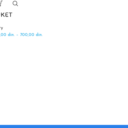
UKET
KOVERT
ty
Party
0,00
din.
–
700,00
din.
100,00
din.