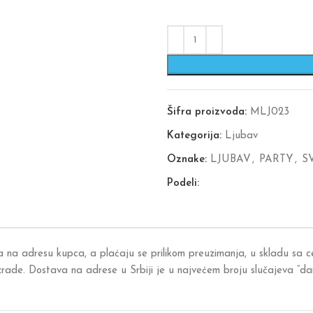
Šifra proizvoda:
MLJ023
Kategorija:
Ljubav
Oznake:
LJUBAV
,
PARTY
,
S
Podeli:
a na adresu kupca, a plaćaju se prilikom preuzimanja, u skladu sa
izrade. Dostava na adrese u Srbiji je u najvećem broju slučajeva “d