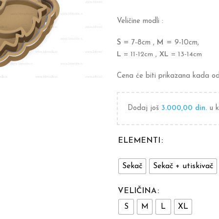
Veličine modli :
S
= 7-8cm ,
M
= 9-10cm,
L
= 11-12cm ,
XL
= 13-14cm
Cena će biti prikazana kada oda
Dodaj još
3.000,00
din.
u k
ELEMENTI
Sekač
Sekač + utiskivač
VELIČINA
S
M
L
XL