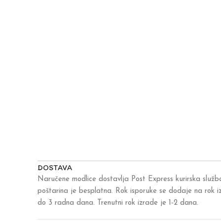
DOSTAVA
Naručene modlice dostavlja Post Express kurirska služb
poštarina je besplatna. Rok isporuke se dodaje na rok 
do 3 radna dana. Trenutni rok izrade je 1-2 dana.