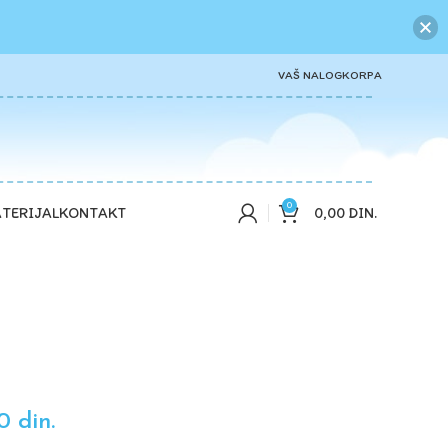
VAŠ NALOG
KORPA
0
0,00
DIN.
TERIJAL
KONTAKT
00
din.