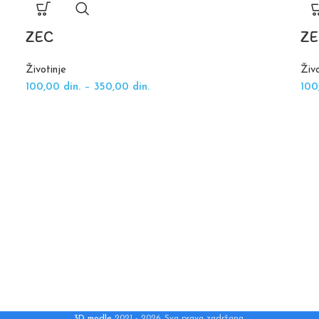
ZEC
Z
Životinje
Živo
100,00
din.
–
350,00
din.
10
3D modle
2021 - 2026. Sva prava zadržana.