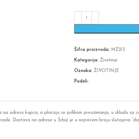
Šifra proizvoda:
MZ213
Kategorija:
Životinje
Oznaka:
ŽIVOTINJE
Podeli:
a na adresu kupca, a plaćaju se prilikom preuzimanja, u skladu sa
izrade. Dostava na adrese u Srbiji je u najvećem broju slučajeva “d