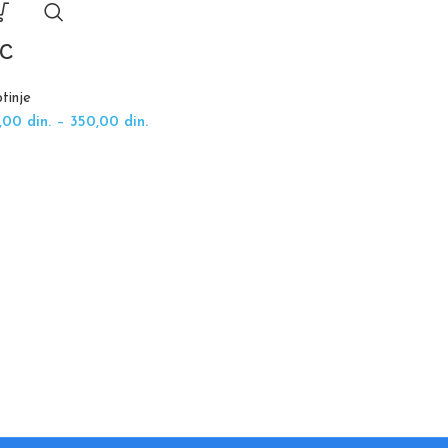
EC
MEDVED
tinje
Životinje
0,00
din.
–
350,00
din.
100,00
din.