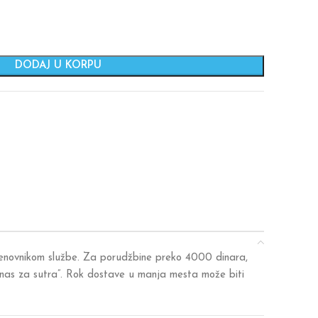
DODAJ U KORPU
 cenovnikom službe. Za porudžbine preko 4000 dinara,
anas za sutra”. Rok dostave u manja mesta može biti