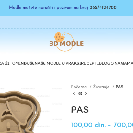
Modle možete naručiti i pozivom na broj
065/4124700
ZA ŽITO
MINĐUŠE
NAŠE MODLE U PRAKSI
RECEPTI
BLOG
O NAMA
MA
Početna
Životinje
PAS
PAS
100,00
din.
–
700,