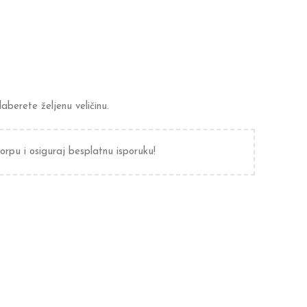
berete željenu veličinu.
orpu i osiguraj besplatnu isporuku!