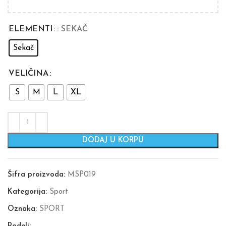
ELEMENTI
: SEKAČ
Sekač
VELIČINA
S
M
L
XL
DODAJ U KORPU
Šifra proizvoda:
MSP019
Kategorija:
Sport
Oznaka:
SPORT