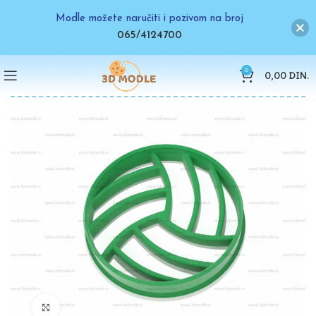
Modle možete naručiti i pozivom na broj
065/4124700
0
0,00
DIN.
Click to enlarge