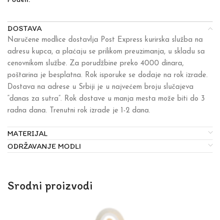
Podeli:
DOSTAVA
Naručene modlice dostavlja Post Express kurirska služba na
adresu kupca, a plaćaju se prilikom preuzimanja, u skladu sa
cenovnikom službe. Za porudžbine preko 4000 dinara,
poštarina je besplatna. Rok isporuke se dodaje na rok izrade.
Dostava na adrese u Srbiji je u najvećem broju slučajeva
“danas za sutra”. Rok dostave u manja mesta može biti do 3
radna dana. Trenutni rok izrade je 1-2 dana.
MATERIJAL
ODRŽAVANJE MODLI
Srodni proizvodi