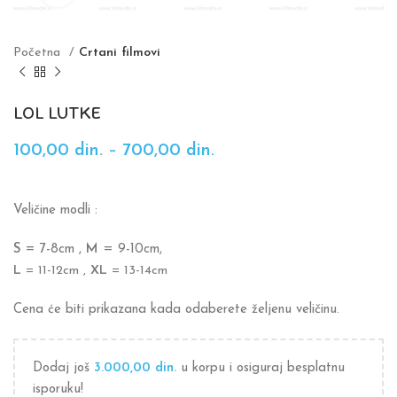
Početna
Crtani filmovi
LOL LUTKE
100,00
din.
–
700,00
din.
Veličine modli :
S
= 7-8cm ,
M
= 9-10cm,
L
= 11-12cm ,
XL
= 13-14cm
Cena će biti prikazana kada odaberete željenu veličinu.
Dodaj još
3.000,00
din.
u korpu i osiguraj besplatnu
isporuku!