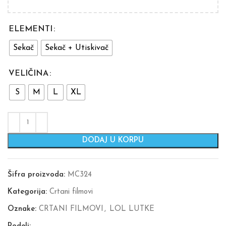
ELEMENTI
Sekač
Sekač + Utiskivač
VELIČINA
S
M
L
XL
DODAJ U KORPU
Šifra proizvoda:
MC324
Kategorija:
Crtani filmovi
Oznake:
CRTANI FILMOVI
,
LOL LUTKE