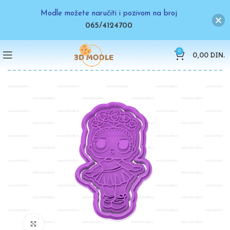
Modle možete naručiti i pozivom na broj
065/4124700
0
0,00
DIN.
Click to enlarge