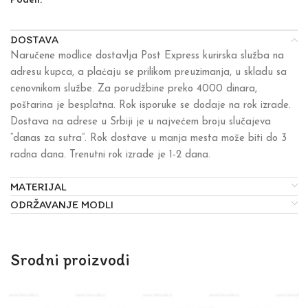
Podeli:
DOSTAVA
Naručene modlice dostavlja Post Express kurirska služba na
adresu kupca, a plaćaju se prilikom preuzimanja, u skladu sa
cenovnikom službe. Za porudžbine preko 4000 dinara,
poštarina je besplatna. Rok isporuke se dodaje na rok izrade.
Dostava na adrese u Srbiji je u najvećem broju slučajeva
“danas za sutra”. Rok dostave u manja mesta može biti do 3
radna dana. Trenutni rok izrade je 1-2 dana.
MATERIJAL
ODRŽAVANJE MODLI
Srodni proizvodi