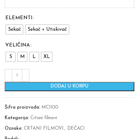
ELEMENTI
Sekač
Sekač + Utiskivač
VELIČINA
S
M
L
XL
DODAJ U KORPU
Šifra proizvoda:
MC1100
Kategorija:
Crtani filmovi
Oznake:
CRTANI FILMOVI
,
DEČACI