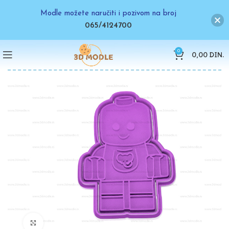
Modle možete naručiti i pozivom na broj
065/4124700
0
0,00
DIN.
Click to enlarge