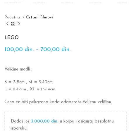
Početna
Crtani filmovi
LEGO
100,00
din.
–
700,00
din.
Veličine modli :
S
= 7-8cm ,
M
= 9-10cm,
L
= 11-12cm ,
XL
= 13-14cm
Cena će biti prikazana kada odaberete željenu veličinu.
Dodaj još
3.000,00
din.
u korpu i osiguraj besplatnu
isporuku!