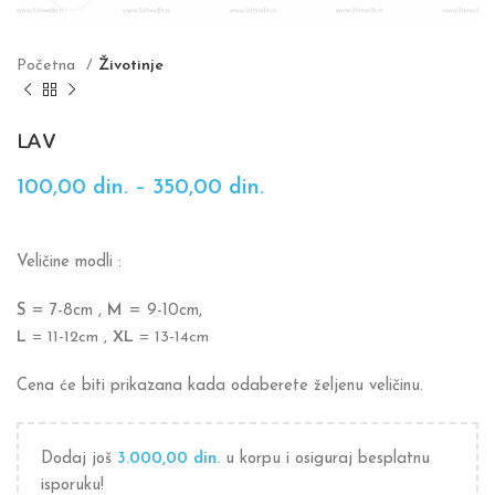
Početna
Životinje
LAV
100,00
din.
–
350,00
din.
Veličine modli :
S
= 7-8cm ,
M
= 9-10cm,
L
= 11-12cm ,
XL
= 13-14cm
Cena će biti prikazana kada odaberete željenu veličinu.
Dodaj još
3.000,00
din.
u korpu i osiguraj besplatnu
isporuku!