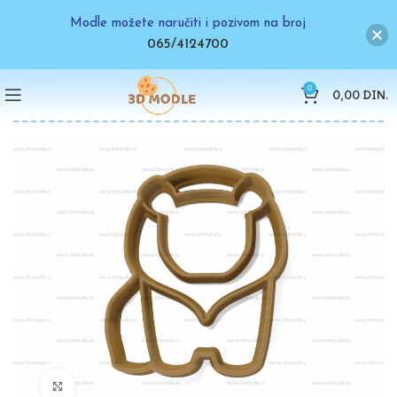
Modle možete naručiti i pozivom na broj
065/4124700
0
0,00
DIN.
Click to enlarge