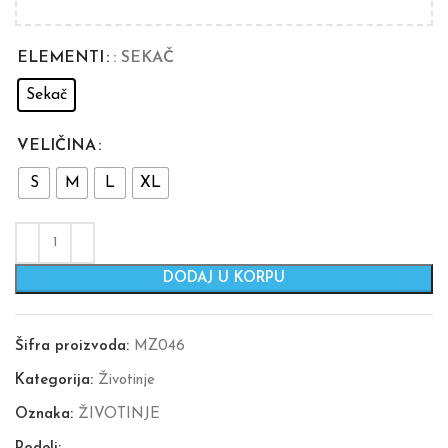
ELEMENTI
: SEKAČ
Sekač
VELIČINA
S
M
L
XL
DODAJ U KORPU
Šifra proizvoda:
MZ046
Kategorija:
Životinje
Oznaka:
ŽIVOTINJE