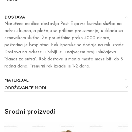
Podeli:
DOSTAVA
Naručene modlice dostavlja Post Express kurirska služba na
adresu kupca, a plaćaju se prilikom preuzimanja, u skladu sa
cenovnikom službe. Za porudžbine preko 4000 dinara,
poštarina je besplatna. Rok isporuke se dodaje na rok izrade.
Dostava na adrese u Srbiji je u najvećem broju slučajeva
“danas za sutra”. Rok dostave u manja mesta može biti do 3
radna dana. Trenutni rok izrade je 1-2 dana.
MATERIJAL
ODRŽAVANJE MODLI
Srodni proizvodi