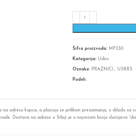
Šifra proizvoda:
MP330
Kategorija:
Uskrs
Oznake:
PRAZNICI
,
USKRS
Podeli:
a na adresu kupca, a plaćaju se prilikom preuzimanja, u skladu sa
izrade. Dostava na adrese u Srbiji je u najvećem broju slučajeva “d