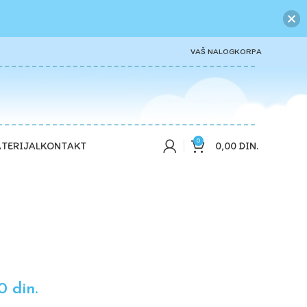
VAŠ NALOG
KORPA
0
0,00
DIN.
TERIJAL
KONTAKT
00
din.