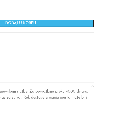
DODAJ U KORPU
 cenovnikom službe. Za porudžbine preko 4000 dinara,
anas za sutra”. Rok dostave u manja mesta može biti