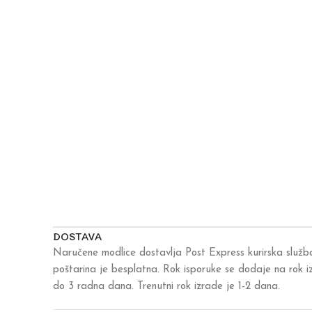
DOSTAVA
Naručene modlice dostavlja Post Express kurirska služb
poštarina je besplatna. Rok isporuke se dodaje na rok 
do 3 radna dana. Trenutni rok izrade je 1-2 dana.