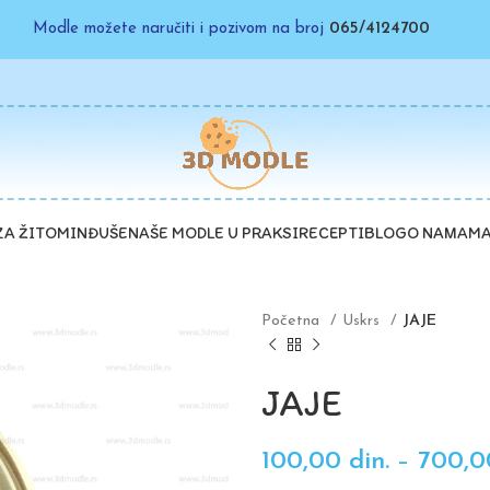
Modle možete naručiti i pozivom na broj
065/4124700
ZA ŽITO
MINĐUŠE
NAŠE MODLE U PRAKSI
RECEPTI
BLOG
O NAMA
MA
Početna
Uskrs
JAJE
JAJE
100,00
din.
–
700,