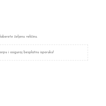
berete željenu veličinu.
orpu i osiguraj besplatnu isporuku!