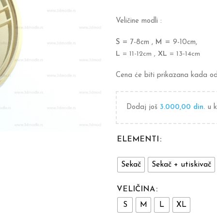
Veličine modli :
S
= 7-8cm ,
M
= 9-10cm,
L
= 11-12cm ,
XL
= 13-14cm
Cena će biti prikazana kada oda
Dodaj još
3.000,00
din.
u k
ELEMENTI
Sekač
Sekač + utiskivač
VELIČINA
S
M
L
XL