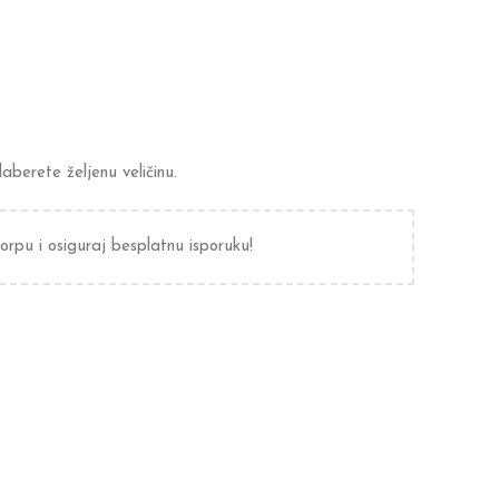
berete željenu veličinu.
orpu i osiguraj besplatnu isporuku!