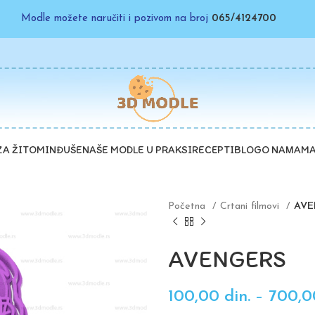
Modle možete naručiti i pozivom na broj
065/4124700
ZA ŽITO
MINĐUŠE
NAŠE MODLE U PRAKSI
RECEPTI
BLOG
O NAMA
MA
Početna
Crtani filmovi
AVE
AVENGERS
100,00
din.
–
700,