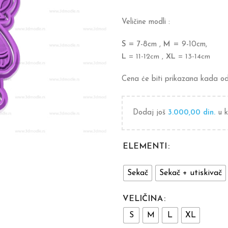
Veličine modli :
S
= 7-8cm ,
M
= 9-10cm,
L
= 11-12cm ,
XL
= 13-14cm
Cena će biti prikazana kada oda
Dodaj još
3.000,00
din.
u k
ELEMENTI
Sekač
Sekač + utiskivač
VELIČINA
S
M
L
XL