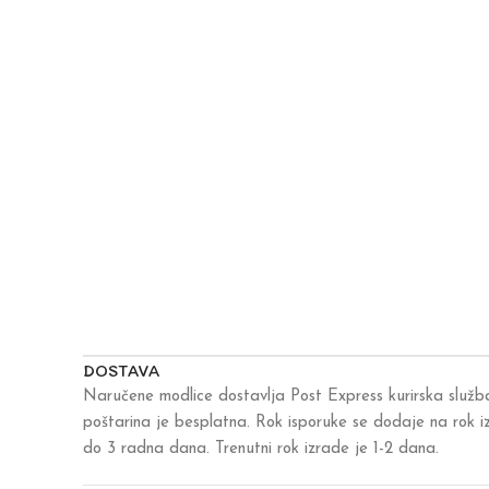
DOSTAVA
Naručene modlice dostavlja Post Express kurirska služb
poštarina je besplatna. Rok isporuke se dodaje na rok 
do 3 radna dana. Trenutni rok izrade je 1-2 dana.