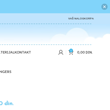
VAŠ NALOG
KORPA
0
0,00
DIN.
TERIJAL
KONTAKT
NGERS
00
din.