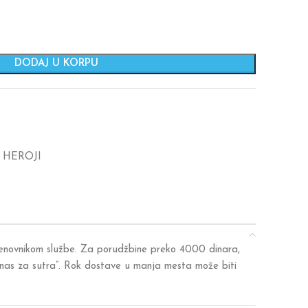
DODAJ U KORPU
 HEROJI
 cenovnikom službe. Za porudžbine preko 4000 dinara,
anas za sutra”. Rok dostave u manja mesta može biti