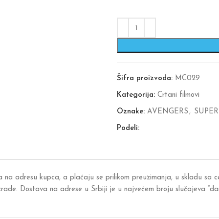
Šifra proizvoda:
MC029
Kategorija:
Crtani filmovi
Oznake:
AVENGERS
,
SUPER
Podeli:
a na adresu kupca, a plaćaju se prilikom preuzimanja, u skladu sa
izrade. Dostava na adrese u Srbiji je u najvećem broju slučajeva “d